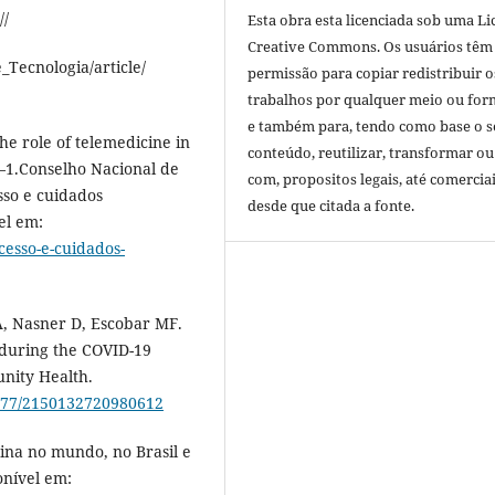
//
Esta obra esta licenciada sob uma Li
Creative Commons. Os usuários têm
Tecnologia/article/
permissão para copiar redistribuir o
trabalhos por qualquer meio ou for
e também para, tendo como base o s
he role of telemedicine in
conteúdo, reutilizar, transformar ou 
–1.Conselho Nacional de
com, propositos legais, até comerciai
sso e cuidados
desde que citada a fonte.
el em:
cesso-e-cuidados-
A, Nasner D, Escobar MF.
 during the COVID-19
nity Health.
1177/2150132720980612
ina no mundo, no Brasil e
onível em: