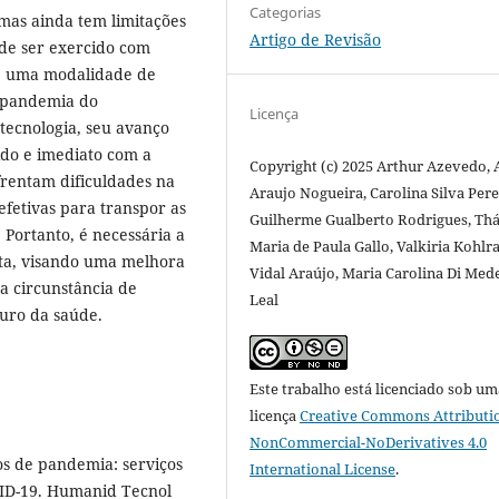
Categorias
 mas ainda tem limitações
Artigo de Revisão
 de ser exercido com
é uma modalidade de
 pandemia do
Licença
tecnologia, seu avanço
ido e imediato com a
Copyright (c) 2025 Arthur Azevedo, 
frentam dificuldades na
Araujo Nogueira, Carolina Silva Pere
efetivas para transpor as
Guilherme Gualberto Rodrigues, Thá
. Portanto, é necessária a
Maria de Paula Gallo, Valkiria Kohlr
ta, visando uma melhora
Vidal Araújo, Maria Carolina Di Med
a circunstância de
Leal
uro da saúde.
Este trabalho está licenciado sob um
licença
Creative Commons Attributi
NonCommercial-NoDerivatives 4.0
os de pandemia: serviços
International License
.
VID-19. Humanid Tecnol