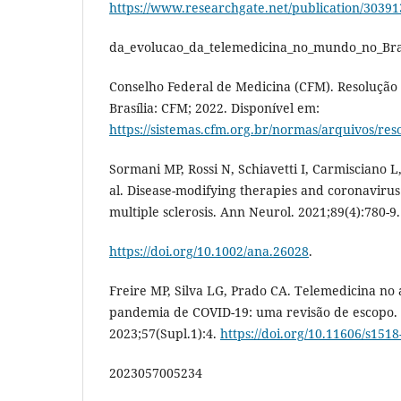
https://www.researchgate.net/publication/30391
da_evolucao_da_telemedicina_no_mundo_no_Bra
Conselho Federal de Medicina (CFM). Resolução
Brasília: CFM; 2022. Disponível em:
https://sistemas.cfm.org.br/normas/arquivos/re
Sormani MP, Rossi N, Schiavetti I, Carmisciano L,
al. Disease-modifying therapies and coronavirus 
multiple sclerosis. Ann Neurol. 2021;89(4):780-9.
https://doi.org/10.1002/ana.26028
.
Freire MP, Silva LG, Prado CA. Telemedicina no
pandemia de COVID-19: uma revisão de escopo. 
2023;57(Supl.1):4.
https://doi.org/10.11606/s1518
2023057005234