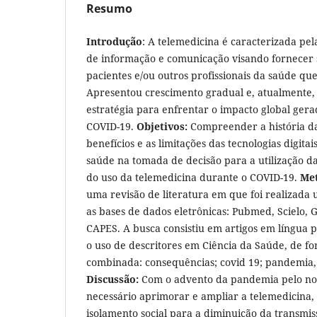
Resumo
Introdução
: A telemedicina é caracterizada pela
de informação e comunicação visando fornecer 
pacientes e/ou outros profissionais da saúde que 
Apresentou crescimento gradual e, atualmente, 
estratégia para enfrentar o impacto global ger
COVID-19.
Objetivos:
Compreender a história da
benefícios e as limitações das tecnologias digitai
saúde na tomada de decisão para a utilização d
do uso da telemedicina durante o COVID-19.
Met
uma revisão de literatura em que foi realizada 
as bases de dados eletrônicas: Pubmed, Scielo, G
CAPES. A busca consistiu em artigos em língua 
o uso de descritores em Ciência da Saúde, de fo
combinada: consequências; covid 19; pandemia, 
Discussão:
Com o advento da pandemia pelo nov
necessário aprimorar e ampliar a telemedicina, 
isolamento social para a diminuição da transmis