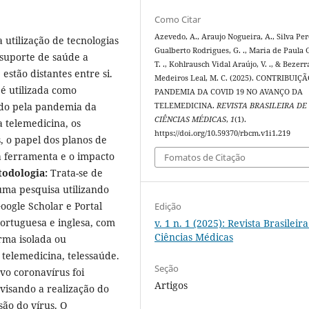
Como Citar
Azevedo, A., Araujo Nogueira, A., Silva Pere
 utilização de tecnologias
Gualberto Rodrigues, G. ., Maria de Paula G
suporte de saúde a
T. ., Kohlrausch Vidal Araújo, V. ., & Bezerr
estão distantes entre si.
Medeiros Leal, M. C. (2025). CONTRIBUIÇ
é utilizada como
PANDEMIA DA COVID 19 NO AVANÇO DA
ado pela pandemia da
TELEMEDICINA.
REVISTA BRASILEIRA DE
CIÊNCIAS MÉDICAS
,
1
(1).
 telemedicina, os
https://doi.org/10.59370/rbcm.v1i1.219
s, o papel dos planos de
a ferramenta e o impacto
Fomatos de Citação
odologia:
Trata-se de
uma pesquisa utilizando
oogle Scholar e Portal
Edição
portuguesa e inglesa, com
v. 1 n. 1 (2025): Revista Brasileir
Ciências Médicas
rma isolada ou
telemedicina, telessaúde.
Seção
o coronavírus foi
Artigos
visando a realização do
são do vírus. O