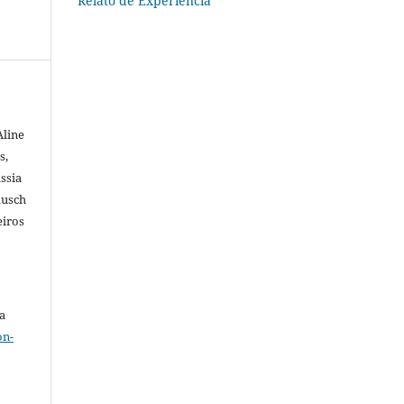
Relato de Experiência
Aline
s,
ssia
ausch
eiros
a
on-