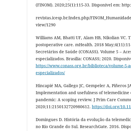
(FINOM). 2020;25(1):115-33. Disponível em: http:
revistas.icesp.br/index.php/FINOM_Humanidade_
view/1290
Williams AM, Bhatti UF, Alam HB, Nikolian VC. T
postoperative care. mHealth. 2018 May;4(11):11
Secretários de Saúde (CONASS). Volume 5 – Ace
especializados. Brasília: CONASS; 2020. Disponív
https://www.conass.org.br/biblioteca/volume-5-a
especializados/
Hincapié MA, Gallego JC, Gempeler A, Piñeros J
Implementation and usefulness of telemedicine
pandemic: A scoping review. J Prim Care Commu
2020;11:2150132720980612.
https://doi.org/10.
Domingues D. História da evolução da telemedic
no Rio Grande do Sul. ResearchGate. 2016. Disp