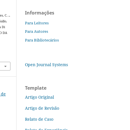
Informações
s, C. .,
allo,
Para Leitores
a Di
Para Autores
ÃO DA
Para Bibliotecários
Open Journal Systems
Template
a de
Artigo Original
Artigo de Revisão
Relato de Caso