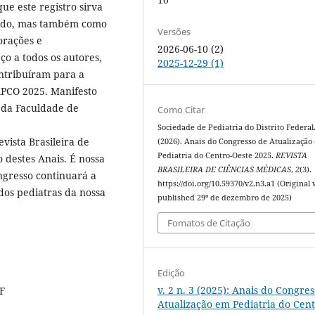
ue este registro sirva
tado, mas também como
Versões
orações e
2026-06-10 (2)
o a todos os autores,
2025-12-29 (1)
ontribuíram para a
APCO 2025. Manifesto
 da Faculdade de
Como Citar
Sociedade de Pediatria do Distrito Federal
vista Brasileira de
(2026). Anais do Congresso de Atualização
Pediatria do Centro-Oeste 2025.
REVISTA
 destes Anais. É nossa
BRASILEIRA DE CIÊNCIAS MÉDICAS
,
2
(3).
ngresso continuará a
https://doi.org/10.59370/v2.n3.a1 (Original
dos pediatras da nossa
published 29º de dezembro de 2025)
Fomatos de Citação
Edição
v. 2 n. 3 (2025): Anais do Congre
DF
Atualização em Pediatria do Cent