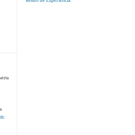
Relato de Experiência
atria
a
on-