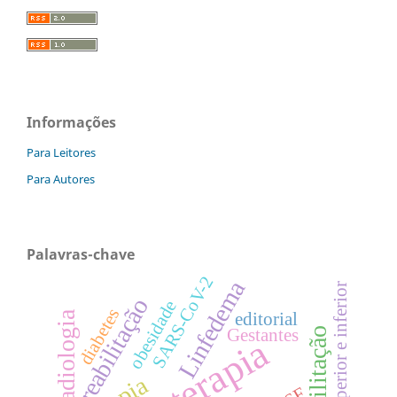
Informações
Para Leitores
Para Autores
Palavras-chave
SARS-CoV-2
Linfedema
Membro superior e inferior
reabilitação
obesidade
diabetes
radiologia
editorial
Gestantes
Reabilitação
Fisioterapia