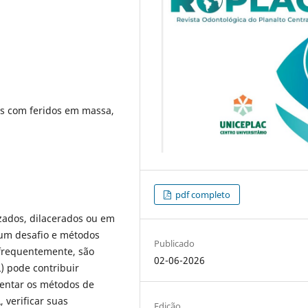
es com feridos em massa,
pdf completo
zados, dilacerados ou em
 um desafio e métodos
Publicado
 frequentemente, são
02-06-2026
) pode contribuir
sentar os métodos de
, verificar suas
Edição