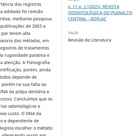
rtância dos registros
v. 11 n. 2 (2025): REVISTA
a adotada foi revisão
ODONTOLÓGICA DO PLANALTO
CENTRAL - ROPLAC
ritiva, mediante pesquisa
 publicações de 2003 a
Seção
por terem alta
Revisão de Literatura
 maioria dos métodos, em
egistros de tratamentos
da rugosidade palatina e
a atenção. A Tomografia
ntificação, porém, ainda
métodos depende de
 porém na sua falta ou
 DNA da polpa dentária e
sucesso. Concluímos que os
os odontológicos e
baixo custo. O DNA da
oso e dependente de
legista escolher o método
s, oferecendo assim aos