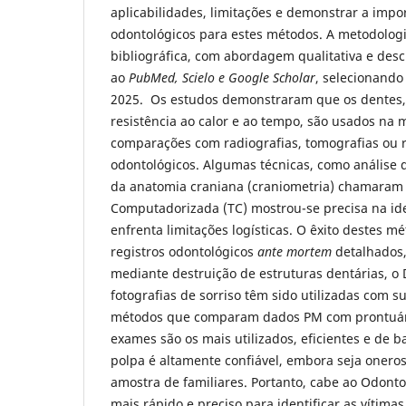
aplicabilidades, limitações e demonstrar a impo
odontológicos para estes métodos. A metodologi
bibliográfica, com abordagem qualitativa e desc
ao
PubMed, Scielo e Google Scholar
, selecionando
2025. Os estudos demonstraram que os dentes, 
resistência ao calor e ao tempo, são usados na
comparações com radiografias, tomografias ou r
odontológicos. Algumas técnicas, como análise 
da anatomia craniana (craniometria) chamaram 
Computadorizada (TC) mostrou-se precisa na ide
enfrenta limitações logísticas. O êxito destes 
registros odontológicos
ante mortem
detalhados,
mediante destruição de estruturas dentárias, o
fotografias de sorriso têm sido utilizadas com 
métodos que comparam dados PM com prontuári
exames são os mais utilizados, eficientes e de 
polpa é altamente confiável, embora seja oner
amostra de familiares. Portanto, cabe ao Odonto
mais rápido e preciso para identificar as vítima