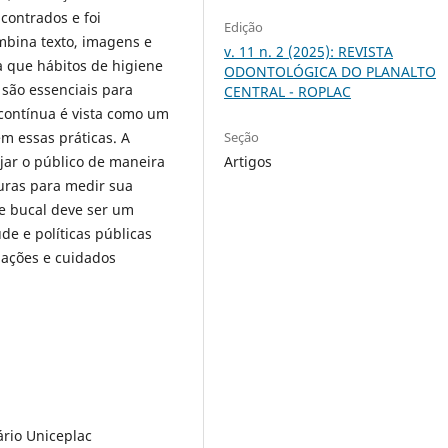
ncontrados e foi
Edição
bina texto, imagens e
v. 11 n. 2 (2025): REVISTA
a que hábitos de higiene
ODONTOLÓGICA DO PLANALTO
 são essenciais para
CENTRAL - ROPLAC
 contínua é vista como um
Seção
em essas práticas. A
Artigos
ajar o público de maneira
turas para medir sua
e bucal deve ser um
de e políticas públicas
mações e cuidados
ário Uniceplac