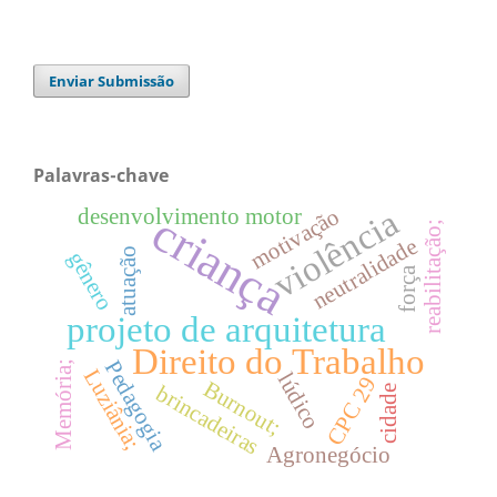
Enviar Submissão
Palavras-chave
violência
desenvolvimento motor
motivação
criança
reabilitação;
neutralidade
atuação
gênero
força
projeto de arquitetura
Direito do Trabalho
Pedagogia
Memória;
Luziânia;
lúdico
CPC 29
Burnout;
brincadeiras
cidade
Agronegócio