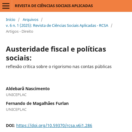
REVISTA DE CIÊNCIAS SOCIAIS APLICADAS
Início
/
Arquivos
/
v. 6 n. 1 (2025): Revista de Ciências Sociais Aplicadas - RCSA
/
Artigos - Direito
Austeridade fiscal e políticas
sociais:
reflexão crítica sobre o rigorismo nas contas públicas
Aldebarã Nascimento
UNICEPLAC
Fernando de Magalhães Furlan
UNICEPLAC
DOI:
https://doi.org/10.59370/rcsa.v6i1.286