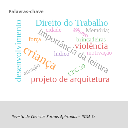
Palavras-chave
Direito do Trabalho
desenvolvimento
gênero
importância da leitura
cidade
Memória;
força
brincadeiras
violência
criança
motivação
lúdico
atuação
CPC 29
projeto de arquitetura
Revista de Ciências Sociais Aplicadas – RCSA ©