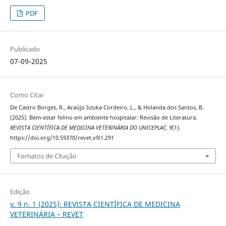
PDF
Publicado
07-09-2025
Como Citar
De Castro Borges, R., Araújo Iizuka Cordeiro, L., & Holanda dos Santos, B.
(2025). Bem-estar felino em ambiente hospitalar: Revisão de Literatura.
REVISTA CIENTÍFICA DE MEDICINA VETERINÁRIA DO UNICEPLAC
,
9
(1).
https://doi.org/10.59370/revet.v9i1.291
Fomatos de Citação
Edição
v. 9 n. 1 (2025): REVISTA CIENTÍFICA DE MEDICINA
VETERINÁRIA – REVET